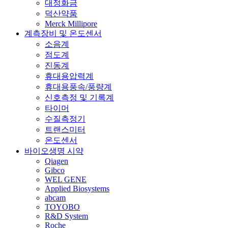
대정화금
덕산약품
Merck Millipore
계측장비 및 온도센서
소음계
점도계
진동계
휴대용압력계
휴대용풍속/풍량계
신호측정 및 기록계
타이머
수질측정기
트랜스미터
온도센서
바이오생명 시약
Qiagen
Gibco
WEL GENE
Applied Biosystems
abcam
TOYOBO
R&D System
Roche