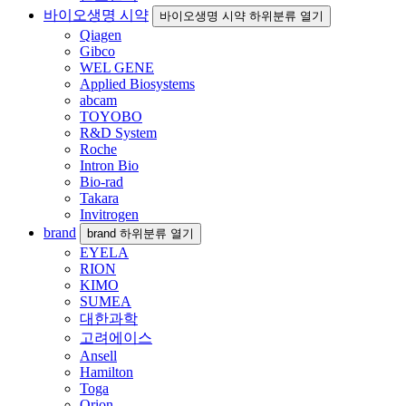
바이오생명 시약
바이오생명 시약 하위분류 열기
Qiagen
Gibco
WEL GENE
Applied Biosystems
abcam
TOYOBO
R&D System
Roche
Intron Bio
Bio-rad
Takara
Invitrogen
brand
brand 하위분류 열기
EYELA
RION
KIMO
SUMEA
대한과학
고려에이스
Ansell
Hamilton
Toga
Orion