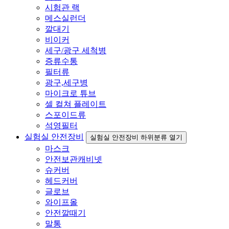
시험관 랙
메스실런더
깔대기
비이커
세구/광구 세척병
증류수통
필터류
광구,세구병
마이크로 튜브
셀 컬쳐 플레이트
스포이드류
석영필터
실험실 안전장비
실험실 안전장비 하위분류 열기
마스크
안전보관캐비넷
슈커버
헤드커버
글로브
와이프올
안전깔때기
말통