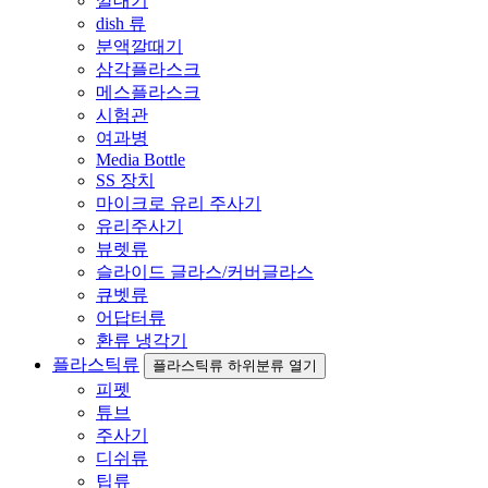
깔대기
dish 류
분액깔때기
삼각플라스크
메스플라스크
시험관
여과병
Media Bottle
SS 장치
마이크로 유리 주사기
유리주사기
뷰렛류
슬라이드 글라스/커버글라스
큐벳류
어답터류
환류 냉각기
플라스틱류
플라스틱류 하위분류 열기
피펫
튜브
주사기
디쉬류
팁류