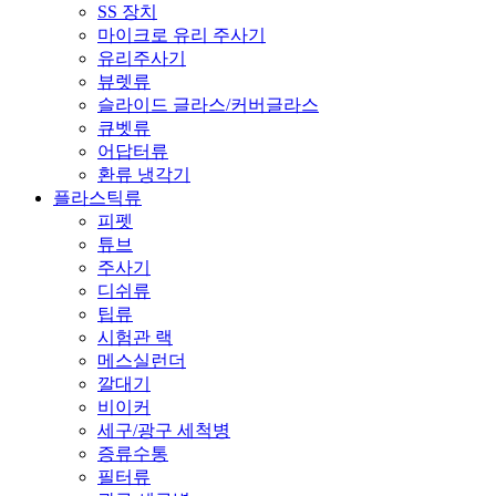
SS 장치
마이크로 유리 주사기
유리주사기
뷰렛류
슬라이드 글라스/커버글라스
큐벳류
어답터류
환류 냉각기
플라스틱류
피펫
튜브
주사기
디쉬류
팁류
시험관 랙
메스실런더
깔대기
비이커
세구/광구 세척병
증류수통
필터류