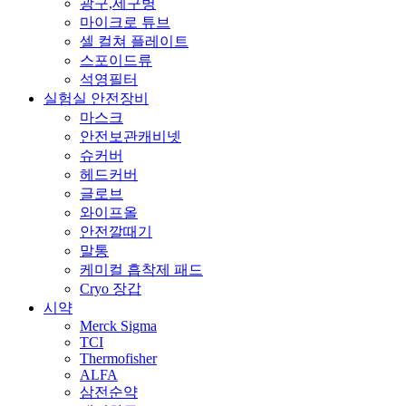
광구,세구병
마이크로 튜브
셀 컬쳐 플레이트
스포이드류
석영필터
실험실 안전장비
마스크
안전보관캐비넷
슈커버
헤드커버
글로브
와이프올
안전깔때기
말통
케미컬 흡착제 패드
Cryo 장갑
시약
Merck Sigma
TCI
Thermofisher
ALFA
삼전순약