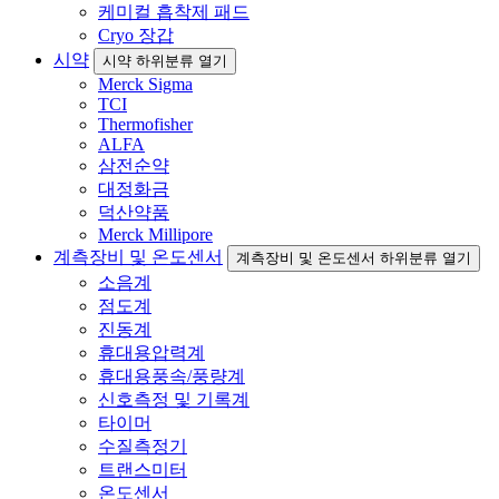
케미컬 흡착제 패드
Cryo 장갑
시약
시약 하위분류 열기
Merck Sigma
TCI
Thermofisher
ALFA
삼전순약
대정화금
덕산약품
Merck Millipore
계측장비 및 온도센서
계측장비 및 온도센서 하위분류 열기
소음계
점도계
진동계
휴대용압력계
휴대용풍속/풍량계
신호측정 및 기록계
타이머
수질측정기
트랜스미터
온도센서