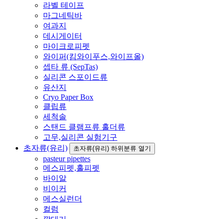
라벨 테이프
마그네틱바
여과지
데시게이터
마이크로피펫
와이퍼(킴와이푸스,와이프올)
셉타 류 (SepTas)
실리콘 스포이드류
유산지
Cryo Paper Box
클립류
세척솔
스탠드 클램프류 홀더류
고무,실리콘 실험기구
초자류(유리)
초자류(유리) 하위분류 열기
pasteur pipettes
메스피펫,홀피펫
바이알
비이커
메스실런더
컬럼