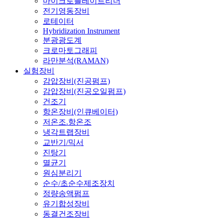
마이크로플레이트리더
전기영동장비
로테이터
Hybridization Instrument
분광광도계
크로마토그래피
라만분석(RAMAN)
실험장비
감압장비(진공펌프)
감압장비(진공오일펌프)
건조기
항온장비(인큐베이터)
저온조.항온조
냉각트랩장비
교반기/믹서
진탕기
멸균기
원심분리기
순수/초순수제조장치
정량송액펌프
유기합성장비
동결건조장비