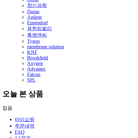
창신과학
Duran
Agilent
Eppendorf
유한킴벌리
휴엠앤씨
Tygon
membrane solution
KNF
Brookfield
Axygen
Advantec
Falcon
SPL
오늘 본 상품
없음
마이쇼핑
주문내역
FAQ
1:1문의