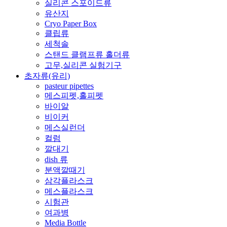
실리콘 스포이드류
유산지
Cryo Paper Box
클립류
세척솔
스탠드 클램프류 홀더류
고무,실리콘 실험기구
초자류(유리)
pasteur pipettes
메스피펫,홀피펫
바이알
비이커
메스실런더
컬럼
깔대기
dish 류
분액깔때기
삼각플라스크
메스플라스크
시험관
여과병
Media Bottle