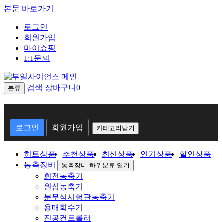
본문 바로가기
로그인
회원가입
마이쇼핑
1:1문의
검색
장바구니
0
분류
회
원
로그인
회원가입
카테고리닫기
로
히트상품
추천상품
최신상품
인기상품
할인상품
그
농축장비
농축장비 하위분류 열기
인
회전농축기
원심농축기
분무식시험관농축기
용매회수기
진공컨트롤러