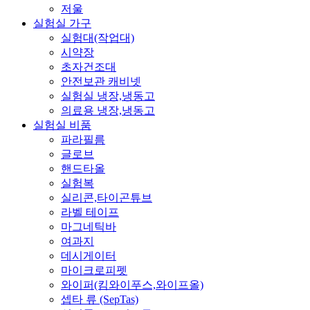
저울
실험실 가구
실험대(작업대)
시약장
초자건조대
안전보관 캐비넷
실험실 냉장,냉동고
의료용 냉장,냉동고
실험실 비품
파라필름
글로브
핸드타올
실험복
실리콘,타이곤튜브
라벨 테이프
마그네틱바
여과지
데시게이터
마이크로피펫
와이퍼(킴와이푸스,와이프올)
셉타 류 (SepTas)