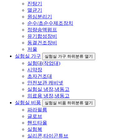
진탕기
멸균기
원심분리기
순수/초순수제조장치
정량송액펌프
유기합성장비
동결건조장비
저울
실험실 가구
실험실 가구 하위분류 열기
실험대(작업대)
시약장
초자건조대
안전보관 캐비넷
실험실 냉장,냉동고
의료용 냉장,냉동고
실험실 비품
실험실 비품 하위분류 열기
파라필름
글로브
핸드타올
실험복
실리콘,타이곤튜브