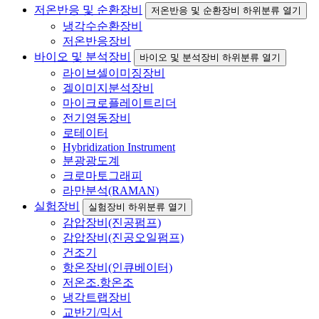
저온반응 및 순환장비
저온반응 및 순환장비 하위분류 열기
냉각수순환장비
저온반응장비
바이오 및 분석장비
바이오 및 분석장비 하위분류 열기
라이브셀이미징장비
겔이미지분석장비
마이크로플레이트리더
전기영동장비
로테이터
Hybridization Instrument
분광광도계
크로마토그래피
라만분석(RAMAN)
실험장비
실험장비 하위분류 열기
감압장비(진공펌프)
감압장비(진공오일펌프)
건조기
항온장비(인큐베이터)
저온조.항온조
냉각트랩장비
교반기/믹서