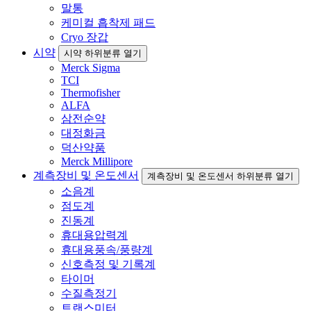
말통
케미컬 흡착제 패드
Cryo 장갑
시약
시약 하위분류 열기
Merck Sigma
TCI
Thermofisher
ALFA
삼전순약
대정화금
덕산약품
Merck Millipore
계측장비 및 온도센서
계측장비 및 온도센서 하위분류 열기
소음계
점도계
진동계
휴대용압력계
휴대용풍속/풍량계
신호측정 및 기록계
타이머
수질측정기
트랜스미터