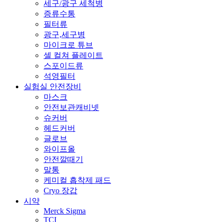
세구/광구 세척병
증류수통
필터류
광구,세구병
마이크로 튜브
셀 컬쳐 플레이트
스포이드류
석영필터
실험실 안전장비
마스크
안전보관캐비넷
슈커버
헤드커버
글로브
와이프올
안전깔때기
말통
케미컬 흡착제 패드
Cryo 장갑
시약
Merck Sigma
TCI