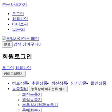
본문 바로가기
로그인
회원가입
마이쇼핑
1:1문의
검색
장바구니
0
분류
회원로그인
로그인
회원가입
카테고리닫기
히트상품
추천상품
최신상품
인기상품
할인상품
농축장비
농축장비 하위분류 열기
회전농축기
원심농축기
분무식시험관농축기
용매회수기