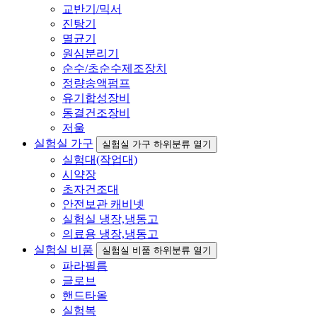
교반기/믹서
진탕기
멸균기
원심분리기
순수/초순수제조장치
정량송액펌프
유기합성장비
동결건조장비
저울
실험실 가구
실험실 가구 하위분류 열기
실험대(작업대)
시약장
초자건조대
안전보관 캐비넷
실험실 냉장,냉동고
의료용 냉장,냉동고
실험실 비품
실험실 비품 하위분류 열기
파라필름
글로브
핸드타올
실험복