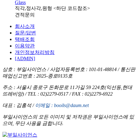
Glass
직각,정사각,원형 <하단 코드참조>
견적문의
회사소개
질문/답변
택배조회
이용약관
개인정보처리방침
[ADMIN]
상호 : 부일사이언스 /
사업자등록번호 : 101-01-48814 /
통신판
매업신고번호 : 2025-종로0135호
주소 : 서울시 종로구 돈화문로 11가길 59 224호(익선동,현대
뜨레비앙) /
TEL : 02)2279-0517 /
FAX : 02)2279-6922
대표 : 김홍석 /
이메일 : booils@daum.net
부일사이언스의 모든 이미지 및 저작권은 부일사이언스에 있
으며, 무단 사용을 금합니다.