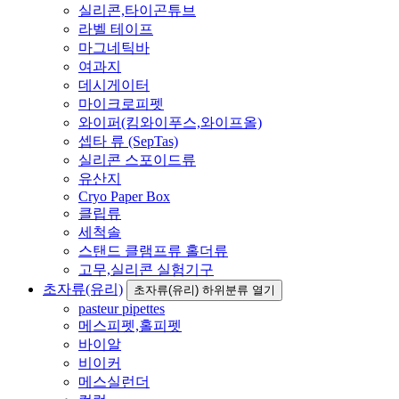
실리콘,타이곤튜브
라벨 테이프
마그네틱바
여과지
데시게이터
마이크로피펫
와이퍼(킴와이푸스,와이프올)
셉타 류 (SepTas)
실리콘 스포이드류
유산지
Cryo Paper Box
클립류
세척솔
스탠드 클램프류 홀더류
고무,실리콘 실험기구
초자류(유리)
초자류(유리) 하위분류 열기
pasteur pipettes
메스피펫,홀피펫
바이알
비이커
메스실런더