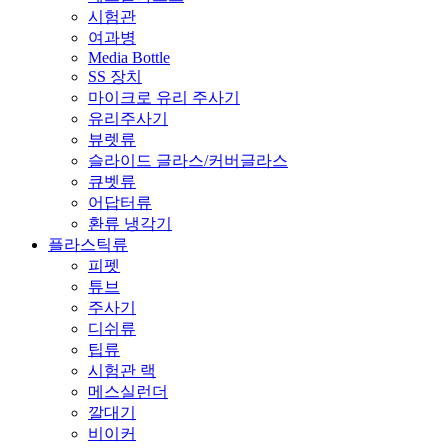
시험관
여과병
Media Bottle
SS 장치
마이크로 유리 주사기
유리주사기
뷰렛류
슬라이드 글라스/커버글라스
큐벳류
어답터류
환류 냉각기
플라스틱류
피펫
튜브
주사기
디쉬류
팁류
시험관 랙
메스실런더
깔대기
비이커