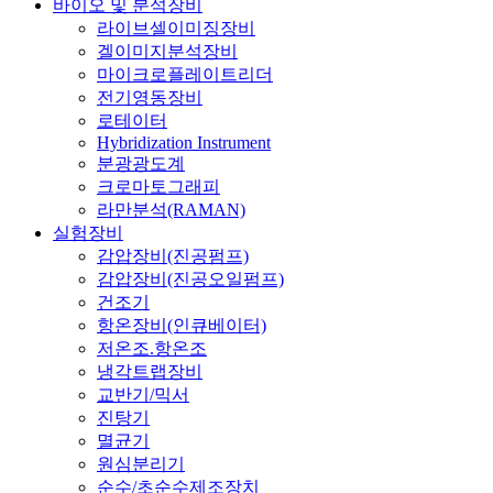
바이오 및 분석장비
라이브셀이미징장비
겔이미지분석장비
마이크로플레이트리더
전기영동장비
로테이터
Hybridization Instrument
분광광도계
크로마토그래피
라만분석(RAMAN)
실험장비
감압장비(진공펌프)
감압장비(진공오일펌프)
건조기
항온장비(인큐베이터)
저온조.항온조
냉각트랩장비
교반기/믹서
진탕기
멸균기
원심분리기
순수/초순수제조장치