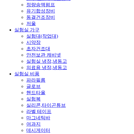
정량송액펌프
유기합성장비
동결건조장비
저울
실험실 가구
실험대(작업대)
시약장
초자건조대
안전보관 캐비넷
실험실 냉장,냉동고
의료용 냉장,냉동고
실험실 비품
파라필름
글로브
핸드타올
실험복
실리콘,타이곤튜브
라벨 테이프
마그네틱바
여과지
데시게이터