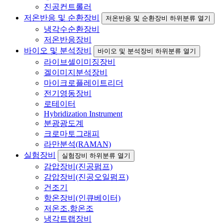
진공컨트롤러
저온반응 및 순환장비
저온반응 및 순환장비 하위분류 열기
냉각수순환장비
저온반응장비
바이오 및 분석장비
바이오 및 분석장비 하위분류 열기
라이브셀이미징장비
겔이미지분석장비
마이크로플레이트리더
전기영동장비
로테이터
Hybridization Instrument
분광광도계
크로마토그래피
라만분석(RAMAN)
실험장비
실험장비 하위분류 열기
감압장비(진공펌프)
감압장비(진공오일펌프)
건조기
항온장비(인큐베이터)
저온조.항온조
냉각트랩장비