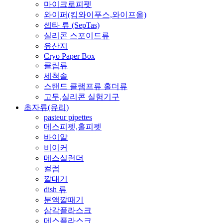
마이크로피펫
와이퍼(킴와이푸스,와이프올)
셉타 류 (SepTas)
실리콘 스포이드류
유산지
Cryo Paper Box
클립류
세척솔
스탠드 클램프류 홀더류
고무,실리콘 실험기구
초자류(유리)
pasteur pipettes
메스피펫,홀피펫
바이알
비이커
메스실런더
컬럼
깔대기
dish 류
분액깔때기
삼각플라스크
메스플라스크