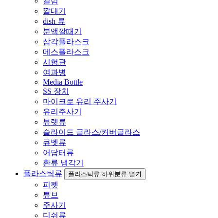
컬럼
깔대기
dish 류
분액깔때기
삼각플라스크
메스플라스크
시험관
여과병
Media Bottle
SS 장치
마이크로 유리 주사기
유리주사기
뷰렛류
슬라이드 글라스/커버글라스
큐벳류
어답터류
환류 냉각기
플라스틱류
플라스틱류 하위분류 열기
피펫
튜브
주사기
디쉬류