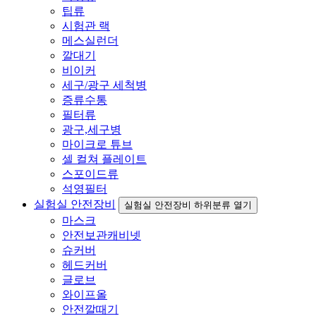
팁류
시험관 랙
메스실런더
깔대기
비이커
세구/광구 세척병
증류수통
필터류
광구,세구병
마이크로 튜브
셀 컬쳐 플레이트
스포이드류
석영필터
실험실 안전장비
실험실 안전장비 하위분류 열기
마스크
안전보관캐비넷
슈커버
헤드커버
글로브
와이프올
안전깔때기