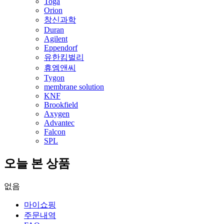
Toga
Orion
창신과학
Duran
Agilent
Eppendorf
유한킴벌리
휴엠앤씨
Tygon
membrane solution
KNF
Brookfield
Axygen
Advantec
Falcon
SPL
오늘 본 상품
없음
마이쇼핑
주문내역