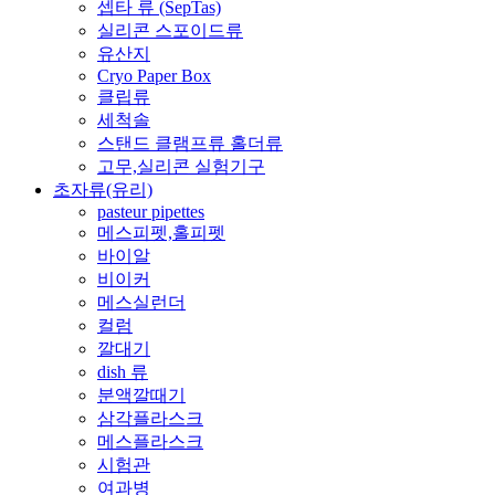
셉타 류 (SepTas)
실리콘 스포이드류
유산지
Cryo Paper Box
클립류
세척솔
스탠드 클램프류 홀더류
고무,실리콘 실험기구
초자류(유리)
pasteur pipettes
메스피펫,홀피펫
바이알
비이커
메스실런더
컬럼
깔대기
dish 류
분액깔때기
삼각플라스크
메스플라스크
시험관
여과병