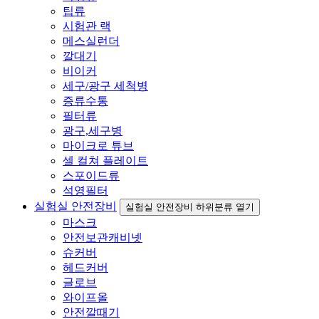
팁류
시험관 랙
메스실런더
깔대기
비이커
세구/광구 세척병
증류수통
필터류
광구,세구병
마이크로 튜브
셀 컬쳐 플레이트
스포이드류
석영필터
실험실 안전장비
실험실 안전장비 하위분류 열기
마스크
안전보관캐비넷
슈커버
헤드커버
글로브
와이프올
안전깔때기