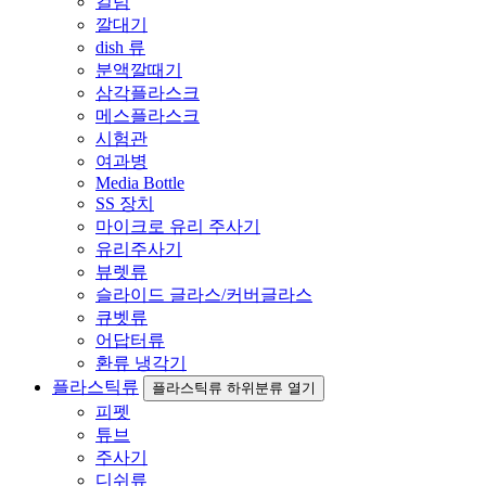
컬럼
깔대기
dish 류
분액깔때기
삼각플라스크
메스플라스크
시험관
여과병
Media Bottle
SS 장치
마이크로 유리 주사기
유리주사기
뷰렛류
슬라이드 글라스/커버글라스
큐벳류
어답터류
환류 냉각기
플라스틱류
플라스틱류 하위분류 열기
피펫
튜브
주사기
디쉬류