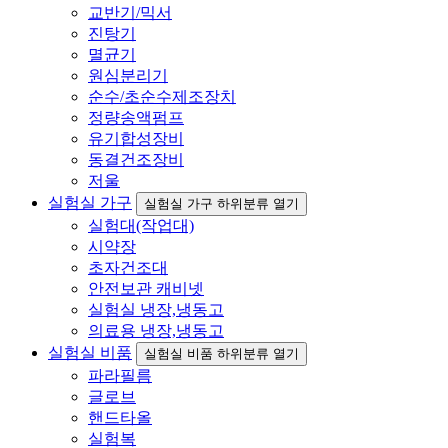
교반기/믹서
진탕기
멸균기
원심분리기
순수/초순수제조장치
정량송액펌프
유기합성장비
동결건조장비
저울
실험실 가구
실험실 가구 하위분류 열기
실험대(작업대)
시약장
초자건조대
안전보관 캐비넷
실험실 냉장,냉동고
의료용 냉장,냉동고
실험실 비품
실험실 비품 하위분류 열기
파라필름
글로브
핸드타올
실험복