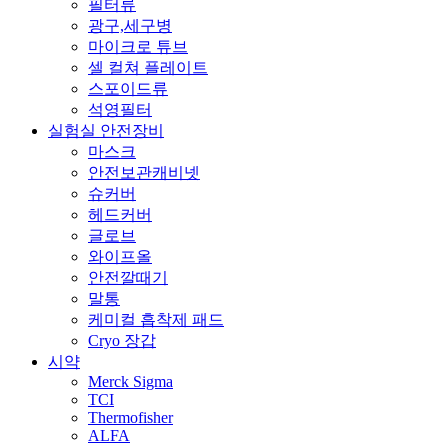
필터류
광구,세구병
마이크로 튜브
셀 컬쳐 플레이트
스포이드류
석영필터
실험실 안전장비
마스크
안전보관캐비넷
슈커버
헤드커버
글로브
와이프올
안전깔때기
말통
케미컬 흡착제 패드
Cryo 장갑
시약
Merck Sigma
TCI
Thermofisher
ALFA