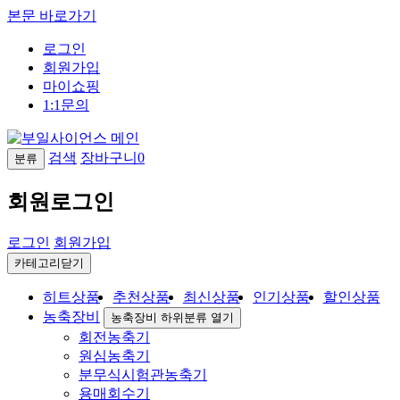
본문 바로가기
로그인
회원가입
마이쇼핑
1:1문의
검색
장바구니
0
분류
회원로그인
로그인
회원가입
카테고리닫기
히트상품
추천상품
최신상품
인기상품
할인상품
농축장비
농축장비 하위분류 열기
회전농축기
원심농축기
분무식시험관농축기
용매회수기