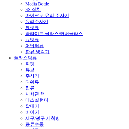
Media Bottle
SS 장치
마이크로 유리 주사기
유리주사기
뷰렛류
슬라이드 글라스/커버글라스
큐벳류
어답터류
환류 냉각기
플라스틱류
피펫
튜브
주사기
디쉬류
팁류
시험관 랙
메스실런더
깔대기
비이커
세구/광구 세척병
증류수통