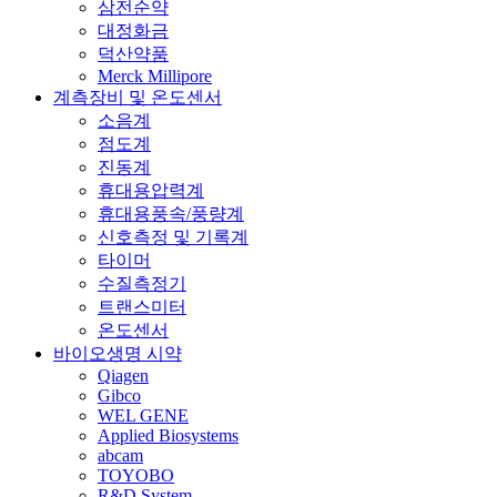
삼전순약
대정화금
덕산약품
Merck Millipore
계측장비 및 온도센서
소음계
점도계
진동계
휴대용압력계
휴대용풍속/풍량계
신호측정 및 기록계
타이머
수질측정기
트랜스미터
온도센서
바이오생명 시약
Qiagen
Gibco
WEL GENE
Applied Biosystems
abcam
TOYOBO
R&D System