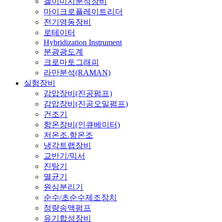
겔이미지분석장비
마이크로플레이트리더
전기영동장비
로테이터
Hybridization Instrument
분광광도계
크로마토그래피
라만분석(RAMAN)
실험장비
감압장비(진공펌프)
감압장비(진공오일펌프)
건조기
항온장비(인큐베이터)
저온조.항온조
냉각트랩장비
교반기/믹서
진탕기
멸균기
원심분리기
순수/초순수제조장치
정량송액펌프
유기합성장비