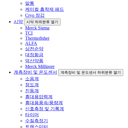
말통
케미컬 흡착제 패드
Cryo 장갑
시약
시약 하위분류 열기
Merck Sigma
TCI
Thermofisher
ALFA
삼전순약
대정화금
덕산약품
Merck Millipore
계측장비 및 온도센서
계측장비 및 온도센서 하위분류 열기
소음계
점도계
진동계
휴대용압력계
휴대용풍속/풍량계
신호측정 및 기록계
타이머
수질측정기
트랜스미터