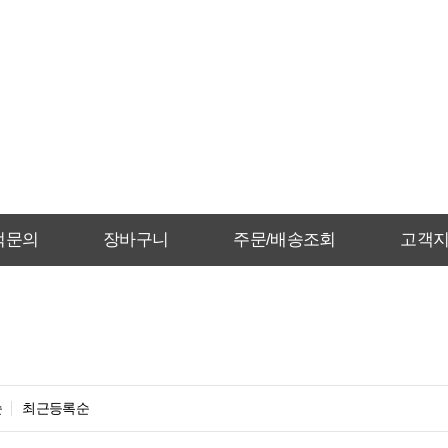
적문의
장바구니
주문/배송조회
고객
순
최근등록순