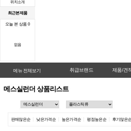
위치소개
최근본제품
오늘 본 상품
0
없음
취급브랜드
제품/견
메뉴 전체보기
메스실런더 상품리스트
판매많은순
낮은가격순
높은가격순
평점높은순
후기많은