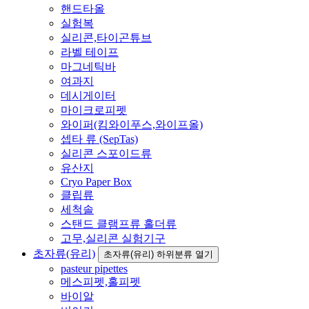
핸드타올
실험복
실리콘,타이곤튜브
라벨 테이프
마그네틱바
여과지
데시게이터
마이크로피펫
와이퍼(킴와이푸스,와이프올)
셉타 류 (SepTas)
실리콘 스포이드류
유산지
Cryo Paper Box
클립류
세척솔
스탠드 클램프류 홀더류
고무,실리콘 실험기구
초자류(유리)
초자류(유리) 하위분류 열기
pasteur pipettes
메스피펫,홀피펫
바이알