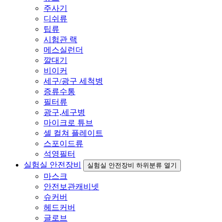
주사기
디쉬류
팁류
시험관 랙
메스실런더
깔대기
비이커
세구/광구 세척병
증류수통
필터류
광구,세구병
마이크로 튜브
셀 컬쳐 플레이트
스포이드류
석영필터
실험실 안전장비
실험실 안전장비 하위분류 열기
마스크
안전보관캐비넷
슈커버
헤드커버
글로브