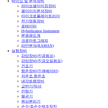
바이오 및 분석장비
라이브셀이미징장비
겔이미지분석장비
마이크로플레이트리더
전기영동장비
로테이터
Hybridization Instrument
분광광도계
크로마토그래피
라만분석(RAMAN)
실험장비
감압장비(진공펌프)
감압장비(진공오일펌프)
건조기
항온장비(인큐베이터)
저온조.항온조
냉각트랩장비
교반기/믹서
진탕기
멸균기
원심분리기
순수/초순수제조장치