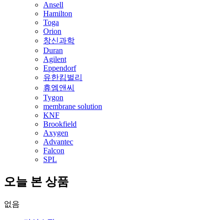
Ansell
Hamilton
Toga
Orion
창신과학
Duran
Agilent
Eppendorf
유한킴벌리
휴엠앤씨
Tygon
membrane solution
KNF
Brookfield
Axygen
Advantec
Falcon
SPL
오늘 본 상품
없음