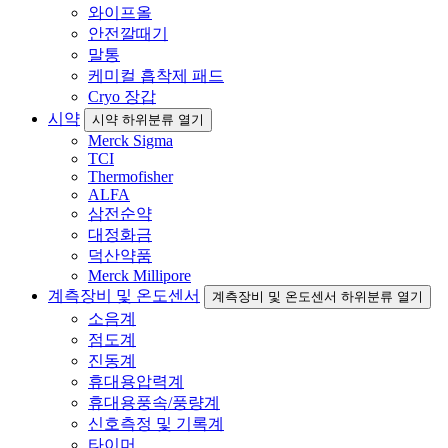
와이프올
안전깔때기
말통
케미컬 흡착제 패드
Cryo 장갑
시약
시약 하위분류 열기
Merck Sigma
TCI
Thermofisher
ALFA
삼전순약
대정화금
덕산약품
Merck Millipore
계측장비 및 온도센서
계측장비 및 온도센서 하위분류 열기
소음계
점도계
진동계
휴대용압력계
휴대용풍속/풍량계
신호측정 및 기록계
타이머