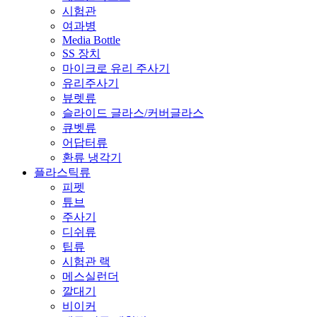
시험관
여과병
Media Bottle
SS 장치
마이크로 유리 주사기
유리주사기
뷰렛류
슬라이드 글라스/커버글라스
큐벳류
어답터류
환류 냉각기
플라스틱류
피펫
튜브
주사기
디쉬류
팁류
시험관 랙
메스실런더
깔대기
비이커