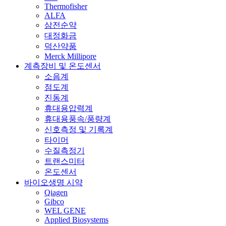
Thermofisher
ALFA
삼전순약
대정화금
덕산약품
Merck Millipore
계측장비 및 온도센서
소음계
점도계
진동계
휴대용압력계
휴대용풍속/풍량계
신호측정 및 기록계
타이머
수질측정기
트랜스미터
온도센서
바이오생명 시약
Qiagen
Gibco
WEL GENE
Applied Biosystems