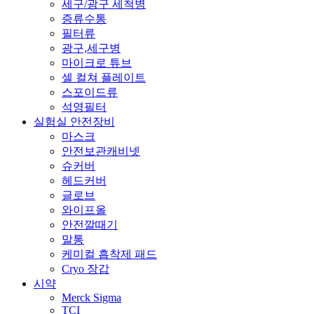
세구/광구 세척병
증류수통
필터류
광구,세구병
마이크로 튜브
셀 컬쳐 플레이트
스포이드류
석영필터
실험실 안전장비
마스크
안전보관캐비넷
슈커버
헤드커버
글로브
와이프올
안전깔때기
말통
케미컬 흡착제 패드
Cryo 장갑
시약
Merck Sigma
TCI