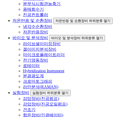
분무식시험관농축기
용매회수기
진공컨트롤러
저온반응 및 순환장비
저온반응 및 순환장비 하위분류 열기
냉각수순환장비
저온반응장비
바이오 및 분석장비
바이오 및 분석장비 하위분류 열기
라이브셀이미징장비
겔이미지분석장비
마이크로플레이트리더
전기영동장비
로테이터
Hybridization Instrument
분광광도계
크로마토그래피
라만분석(RAMAN)
실험장비
실험장비 하위분류 열기
감압장비(진공펌프)
감압장비(진공오일펌프)
건조기
항온장비(인큐베이터)