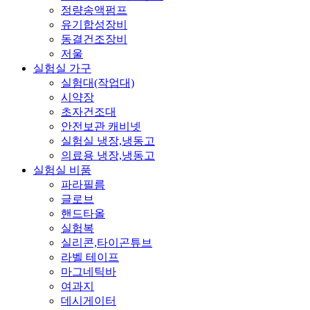
정량송액펌프
유기합성장비
동결건조장비
저울
실험실 가구
실험대(작업대)
시약장
초자건조대
안전보관 캐비넷
실험실 냉장,냉동고
의료용 냉장,냉동고
실험실 비품
파라필름
글로브
핸드타올
실험복
실리콘,타이곤튜브
라벨 테이프
마그네틱바
여과지
데시게이터