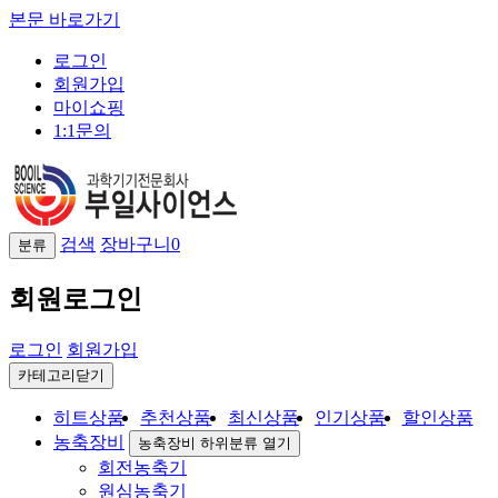
본문 바로가기
로그인
회원가입
마이쇼핑
1:1문의
검색
장바구니
0
분류
회원로그인
로그인
회원가입
카테고리닫기
히트상품
추천상품
최신상품
인기상품
할인상품
농축장비
농축장비 하위분류 열기
회전농축기
원심농축기