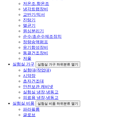
저온조.항온조
냉각트랩장비
교반기/믹서
진탕기
멸균기
원심분리기
순수/초순수제조장치
정량송액펌프
유기합성장비
동결건조장비
저울
실험실 가구
실험실 가구 하위분류 열기
실험대(작업대)
시약장
초자건조대
안전보관 캐비넷
실험실 냉장,냉동고
의료용 냉장,냉동고
실험실 비품
실험실 비품 하위분류 열기
파라필름
글로브