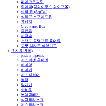
마이크로피펫
와이퍼(킴와이푸스,와이프올)
셉타 류 (SepTas)
실리콘 스포이드류
유산지
Cryo Paper Box
클립류
세척솔
스탠드 클램프류 홀더류
고무,실리콘 실험기구
초자류(유리)
pasteur pipettes
메스피펫,홀피펫
바이알
비이커
메스실런더
컬럼
깔대기
dish 류
분액깔때기
삼각플라스크
메스플라스크