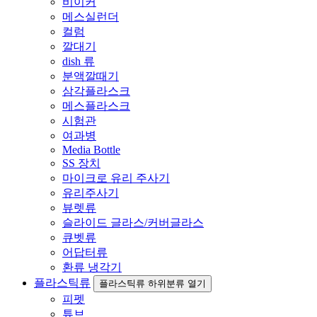
비이커
메스실런더
컬럼
깔대기
dish 류
분액깔때기
삼각플라스크
메스플라스크
시험관
여과병
Media Bottle
SS 장치
마이크로 유리 주사기
유리주사기
뷰렛류
슬라이드 글라스/커버글라스
큐벳류
어답터류
환류 냉각기
플라스틱류
플라스틱류 하위분류 열기
피펫
튜브