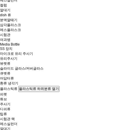
메스실런더
컬럼
깔대기
dish 류
분액깔때기
삼각플라스크
메스플라스크
시험관
여과병
Media Bottle
SS 장치
마이크로 유리 주사기
유리주사기
뷰렛류
슬라이드 글라스/커버글라스
큐벳류
어답터류
환류 냉각기
플라스틱류
플라스틱류 하위분류 열기
피펫
튜브
주사기
디쉬류
팁류
시험관 랙
메스실런더
깔대기