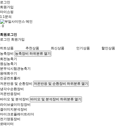
로그인
회원가입
마이쇼핑
1:1문의
0
회원로그인
로그인
회원가입
히트상품
추천상품
최신상품
인기상품
할인상품
농축장비
농축장비 하위분류 열기
회전농축기
원심농축기
분무식시험관농축기
용매회수기
진공컨트롤러
저온반응 및 순환장비
저온반응 및 순환장비 하위분류 열기
냉각수순환장비
저온반응장비
바이오 및 분석장비
바이오 및 분석장비 하위분류 열기
라이브셀이미징장비
겔이미지분석장비
마이크로플레이트리더
전기영동장비
로테이터