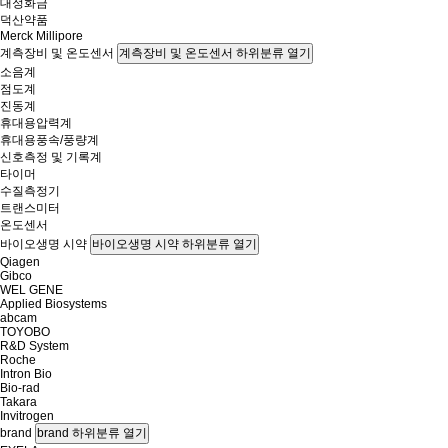
대정화금
덕산약품
Merck Millipore
계측장비 및 온도센서
계측장비 및 온도센서 하위분류 열기
소음계
점도계
진동계
휴대용압력계
휴대용풍속/풍량계
신호측정 및 기록계
타이머
수질측정기
트랜스미터
온도센서
바이오생명 시약
바이오생명 시약 하위분류 열기
Qiagen
Gibco
WEL GENE
Applied Biosystems
abcam
TOYOBO
R&D System
Roche
Intron Bio
Bio-rad
Takara
Invitrogen
brand
brand 하위분류 열기