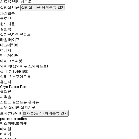
의료용 냉장,냉동고
실험실 비품
실험실 비품 하위분류 열기
파라필름
글로브
핸드타올
실험복
실리콘,타이곤튜브
라벨 테이프
마그네틱바
여과지
데시게이터
마이크로피펫
와이퍼(킴와이푸스,와이프올)
셉타 류 (SepTas)
실리콘 스포이드류
유산지
Cryo Paper Box
클립류
세척솔
스탠드 클램프류 홀더류
고무,실리콘 실험기구
초자류(유리)
초자류(유리) 하위분류 열기
pasteur pipettes
메스피펫,홀피펫
바이알
비이커