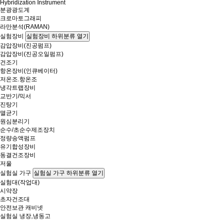
Hybridization Instrument
분광광도계
크로마토그래피
라만분석(RAMAN)
실험장비
실험장비 하위분류 열기
감압장비(진공펌프)
감압장비(진공오일펌프)
건조기
항온장비(인큐베이터)
저온조.항온조
냉각트랩장비
교반기/믹서
진탕기
멸균기
원심분리기
순수/초순수제조장치
정량송액펌프
유기합성장비
동결건조장비
저울
실험실 가구
실험실 가구 하위분류 열기
실험대(작업대)
시약장
초자건조대
안전보관 캐비넷
실험실 냉장,냉동고