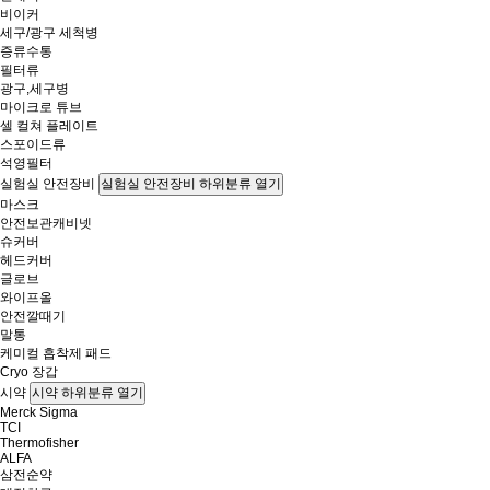
비이커
세구/광구 세척병
증류수통
필터류
광구,세구병
마이크로 튜브
셀 컬쳐 플레이트
스포이드류
석영필터
실험실 안전장비
실험실 안전장비 하위분류 열기
마스크
안전보관캐비넷
슈커버
헤드커버
글로브
와이프올
안전깔때기
말통
케미컬 흡착제 패드
Cryo 장갑
시약
시약 하위분류 열기
Merck Sigma
TCI
Thermofisher
ALFA
삼전순약