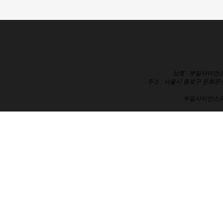
상호 : 부일사이언스
주소 : 서울시 종로구 돈화문로
부일사이언스의 