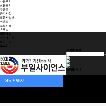
사용후기
상품문의
쿠폰존
공지사항
질문과답변
이벤트
포토리뷰
유투브
회원메뉴
마이페이지
회원가입
로그인
쇼핑몰 검색
쇼핑몰 배너
취급브랜드
메뉴 전체보기
제품/견적문의
장바구니
주문/배송조회
고객지원
회사소개
공지사항