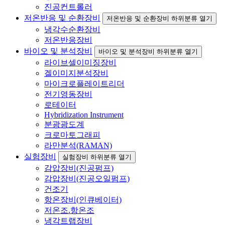
진공컨트롤러
저온반응 및 순환장비
저온반응 및 순환장비 하위분류 열기
냉각수순환장비
저온반응장비
바이오 및 분석장비
바이오 및 분석장비 하위분류 열기
라이브셀이미징장비
겔이미지분석장비
마이크로플레이트리더
전기영동장비
로테이터
Hybridization Instrument
분광광도계
크로마토그래피
라만분석(RAMAN)
실험장비
실험장비 하위분류 열기
감압장비(진공펌프)
감압장비(진공오일펌프)
건조기
항온장비(인큐베이터)
저온조.항온조
냉각트랩장비