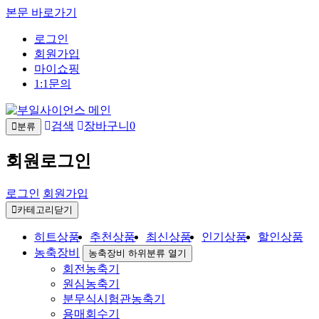
본문 바로가기
로그인
회원가입
마이쇼핑
1:1문의
검색
장바구니
0
분류
회원로그인
로그인
회원가입
카테고리닫기
히트상품
추천상품
최신상품
인기상품
할인상품
농축장비
농축장비 하위분류 열기
회전농축기
원심농축기
분무식시험관농축기
용매회수기