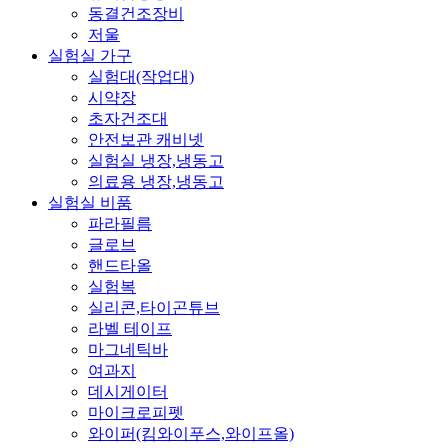
동결건조장비
저울
실험실 가구
실험대(작업대)
시약장
초자건조대
안전보관 캐비넷
실험실 냉장,냉동고
의료용 냉장,냉동고
실험실 비품
파라필름
글로브
핸드타올
실험복
실리콘,타이곤튜브
라벨 테이프
마그네틱바
여과지
데시게이터
마이크로피펫
와이퍼(킴와이푸스,와이프올)