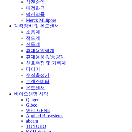
삼전순약
대정화금
덕산약품
Merck Millipore
계측장비 및 온도센서
소음계
점도계
진동계
휴대용압력계
휴대용풍속/풍량계
신호측정 및 기록계
타이머
수질측정기
트랜스미터
온도센서
바이오생명 시약
Qiagen
Gibco
WEL GENE
Applied Biosystems
abcam
TOYOBO
R&D System