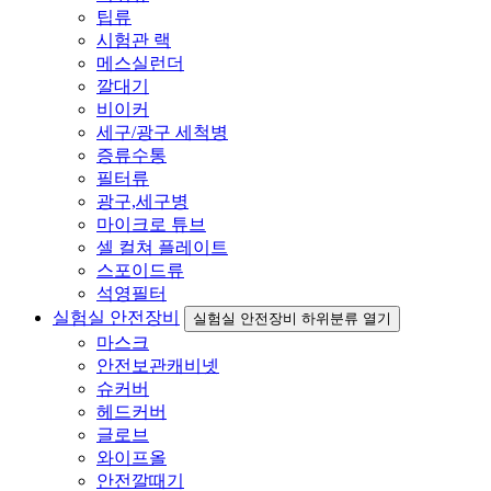
팁류
시험관 랙
메스실런더
깔대기
비이커
세구/광구 세척병
증류수통
필터류
광구,세구병
마이크로 튜브
셀 컬쳐 플레이트
스포이드류
석영필터
실험실 안전장비
실험실 안전장비 하위분류 열기
마스크
안전보관캐비넷
슈커버
헤드커버
글로브
와이프올
안전깔때기