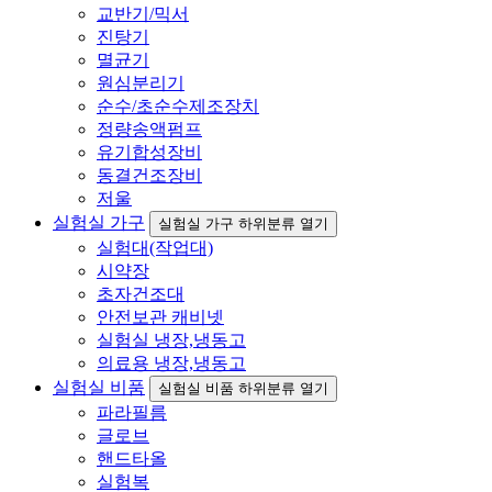
교반기/믹서
진탕기
멸균기
원심분리기
순수/초순수제조장치
정량송액펌프
유기합성장비
동결건조장비
저울
실험실 가구
실험실 가구 하위분류 열기
실험대(작업대)
시약장
초자건조대
안전보관 캐비넷
실험실 냉장,냉동고
의료용 냉장,냉동고
실험실 비품
실험실 비품 하위분류 열기
파라필름
글로브
핸드타올
실험복