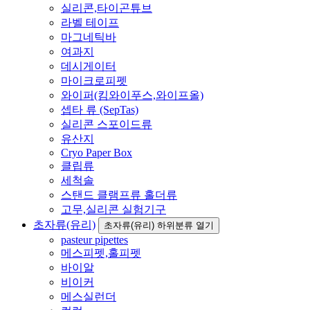
실리콘,타이곤튜브
라벨 테이프
마그네틱바
여과지
데시게이터
마이크로피펫
와이퍼(킴와이푸스,와이프올)
셉타 류 (SepTas)
실리콘 스포이드류
유산지
Cryo Paper Box
클립류
세척솔
스탠드 클램프류 홀더류
고무,실리콘 실험기구
초자류(유리)
초자류(유리) 하위분류 열기
pasteur pipettes
메스피펫,홀피펫
바이알
비이커
메스실런더