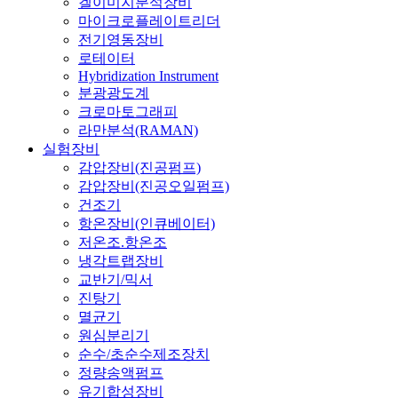
겔이미지분석장비
마이크로플레이트리더
전기영동장비
로테이터
Hybridization Instrument
분광광도계
크로마토그래피
라만분석(RAMAN)
실험장비
감압장비(진공펌프)
감압장비(진공오일펌프)
건조기
항온장비(인큐베이터)
저온조.항온조
냉각트랩장비
교반기/믹서
진탕기
멸균기
원심분리기
순수/초순수제조장치
정량송액펌프
유기합성장비