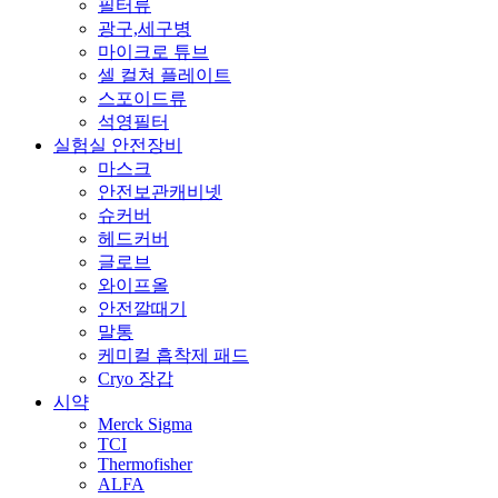
필터류
광구,세구병
마이크로 튜브
셀 컬쳐 플레이트
스포이드류
석영필터
실험실 안전장비
마스크
안전보관캐비넷
슈커버
헤드커버
글로브
와이프올
안전깔때기
말통
케미컬 흡착제 패드
Cryo 장갑
시약
Merck Sigma
TCI
Thermofisher
ALFA