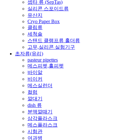
셉타 류 (SepTas)
실리콘 스포이드류
유산지
Cryo Paper Box
클립류
세척솔
스탠드 클램프류 홀더류
고무,실리콘 실험기구
초자류(유리)
pasteur pipettes
메스피펫,홀피펫
바이알
비이커
메스실런더
컬럼
깔대기
dish 류
분액깔때기
삼각플라스크
메스플라스크
시험관
여과병