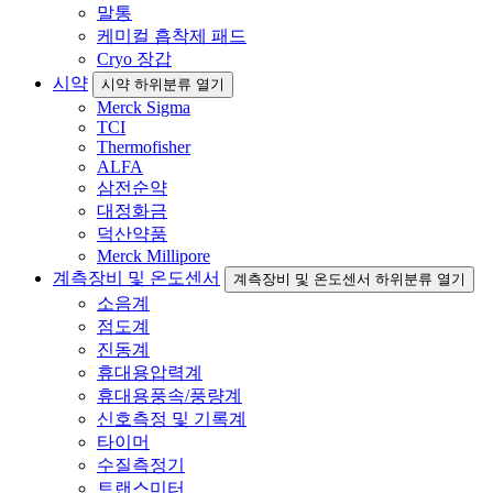
말통
케미컬 흡착제 패드
Cryo 장갑
시약
시약 하위분류 열기
Merck Sigma
TCI
Thermofisher
ALFA
삼전순약
대정화금
덕산약품
Merck Millipore
계측장비 및 온도센서
계측장비 및 온도센서 하위분류 열기
소음계
점도계
진동계
휴대용압력계
휴대용풍속/풍량계
신호측정 및 기록계
타이머
수질측정기
트랜스미터