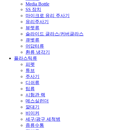
Media Bottle
SS 장치
마이크로 유리 주사기
유리주사기
뷰렛류
슬라이드 글라스/커버글라스
큐벳류
어답터류
환류 냉각기
플라스틱류
피펫
튜브
주사기
디쉬류
팁류
시험관 랙
메스실런더
깔대기
비이커
세구/광구 세척병
증류수통