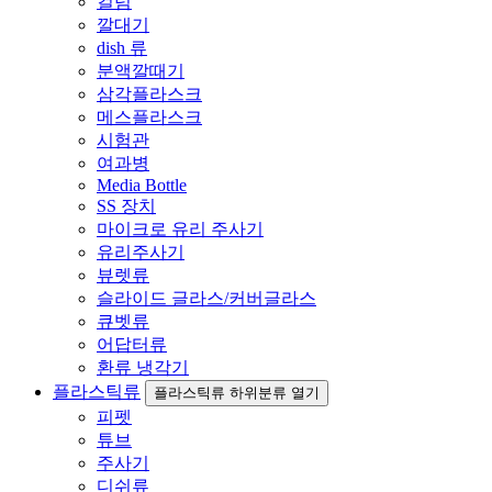
컬럼
깔대기
dish 류
분액깔때기
삼각플라스크
메스플라스크
시험관
여과병
Media Bottle
SS 장치
마이크로 유리 주사기
유리주사기
뷰렛류
슬라이드 글라스/커버글라스
큐벳류
어답터류
환류 냉각기
플라스틱류
플라스틱류 하위분류 열기
피펫
튜브
주사기
디쉬류