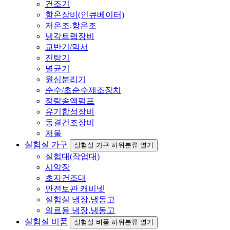
건조기
항온장비(인큐베이터)
저온조.항온조
냉각트랩장비
교반기/믹서
진탕기
멸균기
원심분리기
순수/초순수제조장치
정량송액펌프
유기합성장비
동결건조장비
저울
실험실 가구
실험실 가구 하위분류 열기
실험대(작업대)
시약장
초자건조대
안전보관 캐비넷
실험실 냉장,냉동고
의료용 냉장,냉동고
실험실 비품
실험실 비품 하위분류 열기