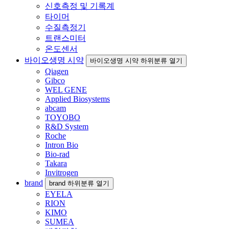
신호측정 및 기록계
타이머
수질측정기
트랜스미터
온도센서
바이오생명 시약
바이오생명 시약 하위분류 열기
Qiagen
Gibco
WEL GENE
Applied Biosystems
abcam
TOYOBO
R&D System
Roche
Intron Bio
Bio-rad
Takara
Invitrogen
brand
brand 하위분류 열기
EYELA
RION
KIMO
SUMEA