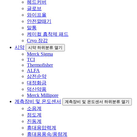
헤드커버
글로브
와이프올
안전깔때기
말통
케미컬 흡착제 패드
Cryo 장갑
시약
시약 하위분류 열기
Merck Sigma
TCI
Thermofisher
ALFA
삼전순약
대정화금
덕산약품
Merck Millipore
계측장비 및 온도센서
계측장비 및 온도센서 하위분류 열기
소음계
점도계
진동계
휴대용압력계
휴대용풍속/풍량계