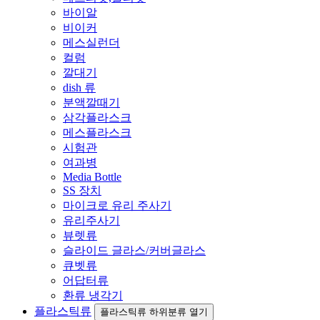
바이알
비이커
메스실런더
컬럼
깔대기
dish 류
분액깔때기
삼각플라스크
메스플라스크
시험관
여과병
Media Bottle
SS 장치
마이크로 유리 주사기
유리주사기
뷰렛류
슬라이드 글라스/커버글라스
큐벳류
어답터류
환류 냉각기
플라스틱류
플라스틱류 하위분류 열기