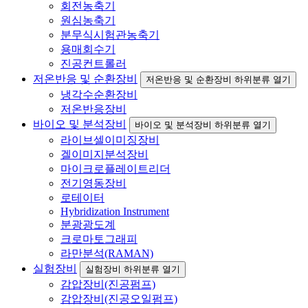
회전농축기
원심농축기
분무식시험관농축기
용매회수기
진공컨트롤러
저온반응 및 순환장비
저온반응 및 순환장비 하위분류 열기
냉각수순환장비
저온반응장비
바이오 및 분석장비
바이오 및 분석장비 하위분류 열기
라이브셀이미징장비
겔이미지분석장비
마이크로플레이트리더
전기영동장비
로테이터
Hybridization Instrument
분광광도계
크로마토그래피
라만분석(RAMAN)
실험장비
실험장비 하위분류 열기
감압장비(진공펌프)
감압장비(진공오일펌프)