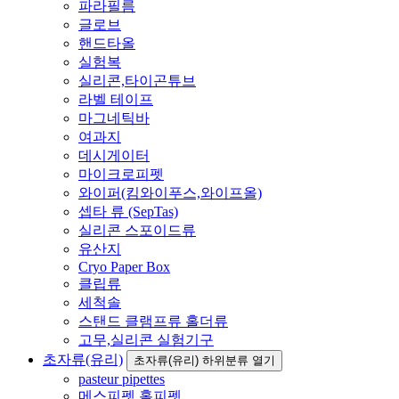
파라필름
글로브
핸드타올
실험복
실리콘,타이곤튜브
라벨 테이프
마그네틱바
여과지
데시게이터
마이크로피펫
와이퍼(킴와이푸스,와이프올)
셉타 류 (SepTas)
실리콘 스포이드류
유산지
Cryo Paper Box
클립류
세척솔
스탠드 클램프류 홀더류
고무,실리콘 실험기구
초자류(유리)
초자류(유리) 하위분류 열기
pasteur pipettes
메스피펫,홀피펫