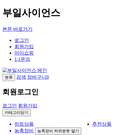
부일사이언스
본문 바로가기
로그인
회원가입
마이쇼핑
1:1문의
검색
장바구니
0
분류
회원로그인
로그인
회원가입
카테고리닫기
히트상품
추천상품
농축장비
농축장비 하위분류 열기