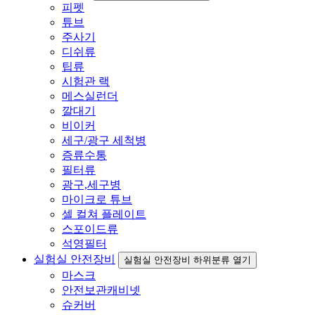
피펫
튜브
주사기
디쉬류
팁류
시험관 랙
메스실런더
깔대기
비이커
세구/광구 세척병
증류수통
필터류
광구,세구병
마이크로 튜브
셀 컬쳐 플레이트
스포이드류
석영필터
실험실 안전장비
실험실 안전장비 하위분류 열기
마스크
안전보관캐비넷
슈커버